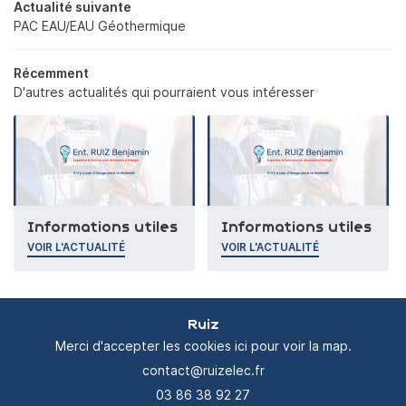
CONTACT
Actualité suivante
PAC EAU/EAU Géothermique
Récemment
D'autres actualités qui pourraient vous intéresser
Informations utiles
Informations utiles
VOIR L'ACTUALITÉ
VOIR L'ACTUALITÉ
Ruiz
Merci d'accepter les cookies
ici
pour voir la map.
03 86 38 92 27