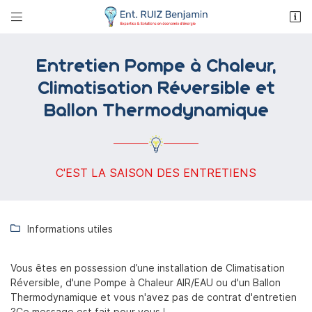


40 Rue de la fosse aux loups
58000 Nevers
03 86 38 92 27
Entretien Pompe à Chaleur,
Climatisation Réversible et
Ballon Thermodynamique
C'EST LA SAISON DES ENTRETIENS
Adresse email de réception

Informations utiles

Recopier le code ci-contre

Vous êtes en possession d’une installation de Climatisation
Rafraîchir le captcha
Réversible, d'une Pompe à Chaleur AIR/EAU ou d'un Ballon

Thermodynamique et vous n'avez pas de contrat d'entretien
?Ce message est fait pour vous !