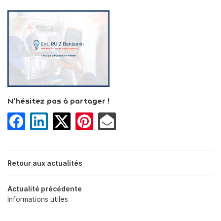
ACCUEIL
Une question
TRICITÉ GÉNÉRALE
SATION & CHAUFFAGE
03 86 38 92 
PLOMBERIE
N'hésitez pas à partager !
DOMOTIQUE
Rejoignez-nou
OTOVOLTAIQUE
RÉALISATIONS
Retour aux actualités
AVIS
Restez infor
Actualité précédente
Informations utiles
ACTUALITÉS
Inscription Newsl