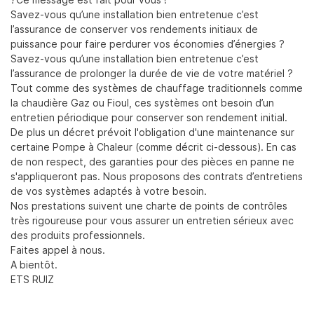
Savez-vous qu’une installation bien entretenue c’est
l’assurance de conserver vos rendements initiaux de
puissance pour faire perdurer vos économies d’énergies ?
Savez-vous qu’une installation bien entretenue c’est
En cochant cette case, vous consentez à recevoir nos propositions
l’assurance de prolonger la durée de vie de votre matériel ?
commerciales à l'adresse email indiqué ci-dessus. Vous pouvez vous
désinscrire à tout moment en utilisant
le formulaire de désinscription
.
Tout comme des systèmes de chauffage traditionnels comme
la chaudière Gaz ou Fioul, ces systèmes ont besoin d’un
Inscription
entretien périodique pour conserver son rendement initial.
De plus un décret prévoit l'obligation d'une maintenance sur
certaine Pompe à Chaleur (comme décrit ci-dessous). En cas
de non respect, des garanties pour des pièces en panne ne
s'appliqueront pas. Nous proposons des contrats d’entretiens
de vos systèmes adaptés à votre besoin.
Nos prestations suivent une charte de points de contrôles
très rigoureuse pour vous assurer un entretien sérieux avec
des produits professionnels.
Faites appel à nous.
A bientôt.
ETS RUIZ