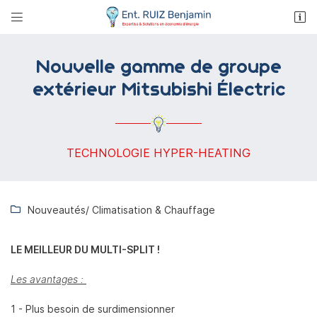


40 Rue de la fosse aux loups
58000 Nevers
03 86 38 92 27
Nouvelle gamme de groupe
extérieur Mitsubishi Électric
TECHNOLOGIE HYPER-HEATING
Nouveautés
/ Climatisation & Chauffage

Adresse email de réception

LE MEILLEUR DU MULTI-SPLIT !
Recopier le code ci-contre

Les avantages :
Rafraîchir le captcha

1 - Plus besoin de surdimensionner