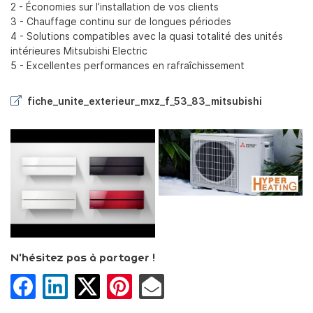
2 - Économies sur l’installation de vos clients
3 - Chauffage continu sur de longues périodes
4 - Solutions compatibles avec la quasi totalité des unités
intérieures Mitsubishi Electric
5 - Excellentes performances en rafraîchissement
En cochant cette case, vous consentez à recevoir nos propositions
commerciales à l'adresse email indiqué ci-dessus. Vous pouvez vous
désinscrire à tout moment en utilisant
le formulaire de désinscription
.
fiche_unite_exterieur_mxz_f_53_83_mitsubishi
Inscription
ACCUEIL
Une question
N'hésitez pas à partager !
TRICITÉ GÉNÉRALE
SATION & CHAUFFAGE
03 86 38 92 