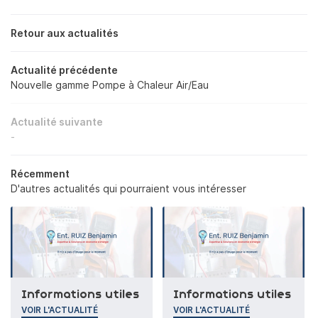
PLOMBERIE
Retour aux actualités
DOMOTIQUE
Actualité précédente
Rejoignez-nou
Nouvelle gamme Pompe à Chaleur Air/Eau
OTOVOLTAIQUE
RÉALISATIONS
Actualité suivante
-
AVIS
Restez infor
Récemment
D'autres actualités qui pourraient vous intéresser
ACTUALITÉS
Inscription Newsl
CONTACT
Informations utiles
Informations utiles
VOIR L'ACTUALITÉ
VOIR L'ACTUALITÉ